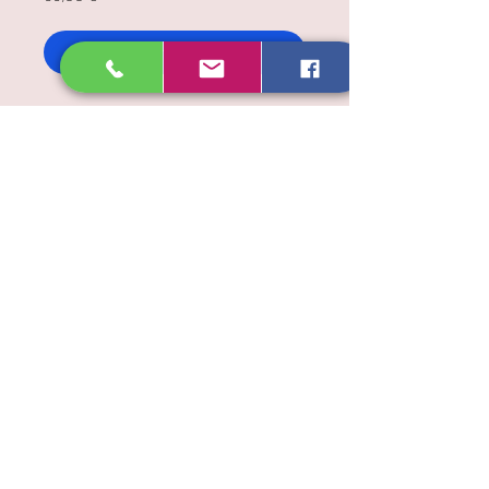
Ajouter au panier
Carte cadeau Soin Tambour
Médecine
à télecharger et offrir à la
personne de votre choix
Offre valable 2 mois à compter
de l'achat.
Carte cadeaux
Cette carte cadeau à Télécharger
Imprimez ou envoyez pour la personne
de votre choix
Bon pour une seance, valable 2 mois à