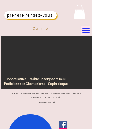
prendre rendez-vous
Carine
Constellatrice - Maître Enseignante Reïki
Praticienne en Chamanisme - Sophrologue
"La Porte du changement ne peut s'ouvrir que de l'intérieur,
chacun en détient
la clé."
Jacques Salomé