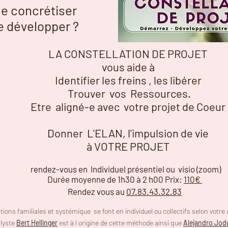
le concrétiser
le développer ?
LA CONSTELLATION DE PROJET
vous aide à
Identifier les freins , les libérer
Trouver vos R
essources.
Etre
aligné-e avec votre projet de Coeur
Donner L'ELAN, l'impulsion de vie
à VOTRE PROJET
rendez-vous en Individuel
présentiel ou visio (zoom)
Durée moyenne de 1h30 à 2 h00
Prix:
110€
Rendez vous au
07.83.43.32.83
tions familiales et systémique se font en individuel ou collectifs selon votre
lyste
Bert Hellinger
est à l origine de cette méthode ainsi que
Alejandro Jo