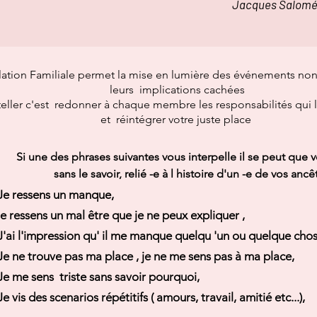
cques Salom
lation Familiale permet la mise en lumière des événements non
leurs implications cachées
eller c'est redonner à chaque membre les responsabilités qui 
et réintégrer votre juste place
Si une des phrases suivantes vous interpelle il se peut que v
sans le savoir, relié -e à l
histoire
d'un -e de vos
ancê
Je ressens un manque,
je ressens un mal
être
que je ne peux expliquer ,
J'ai l'impression qu' il me manque quelqu 'un ou quelque cho
Je ne trouve pas ma place , je ne me sens pas à ma place,
Je me sens triste sans savoir pourquoi,
Je vis des
scenarios
répétitifs
( amours, travail, amitié etc...),