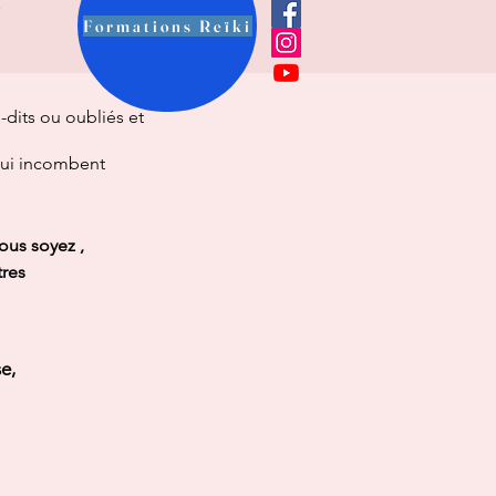
é
Formations Reïki
-
dits ou oubliés et
lui incombent
ous soyez ,
tres
se,