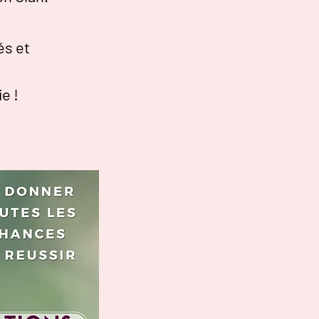
és
et
e !