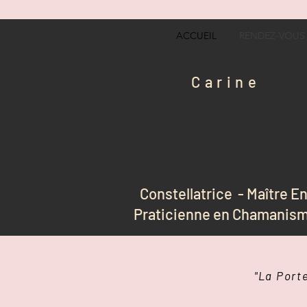
ACCUEIL
RENDEZ-VOUS
Carine
Constellatrice - Maître E
Praticienne en Chamanism
"La Port