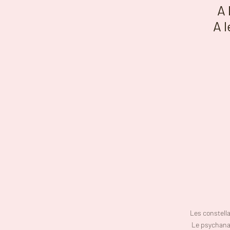
A 
A 
Les constella
Le psychana