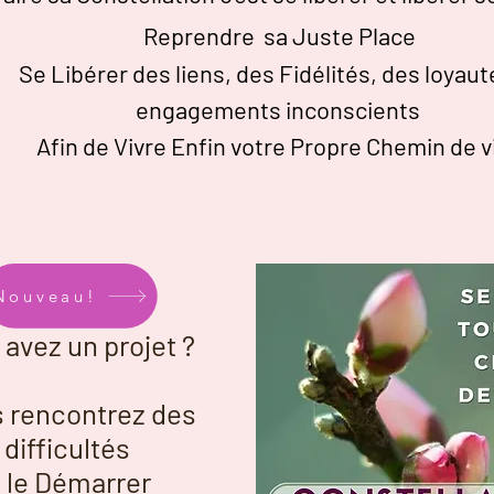
R
eprendre sa Juste Place
Se Libérer des liens, des F
idélités
, des l
oyaut
engagements
inconscients
Afin de Vivre Enfin votre Propre Chemin de vi
Nouveau!
 avez un projet ?
 rencontrez des
difficultés
 le Démarrer