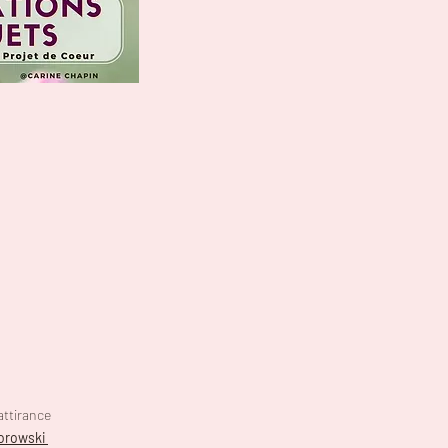
 attirance
dorowski