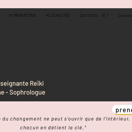
FORMATIONS
ACTUALITES
QUI SUIS - JE ?
Contac
nseignante Reïki
e - Sophrologue
pren
e du changement ne peut s'ouvrir que de l'intérieur,
chacun en détient
la clé."