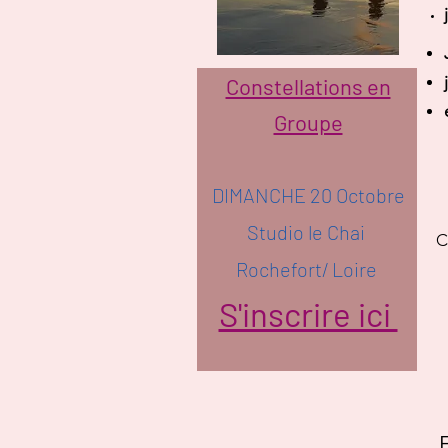
Constellations en
Groupe
DIMANCHE 20 Octobre
Studio le Chai
C
Rochefort/ Loire
S'inscrire ici
F