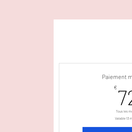
Ja
Paiement m
€
7
Tous les m
Valable 13 