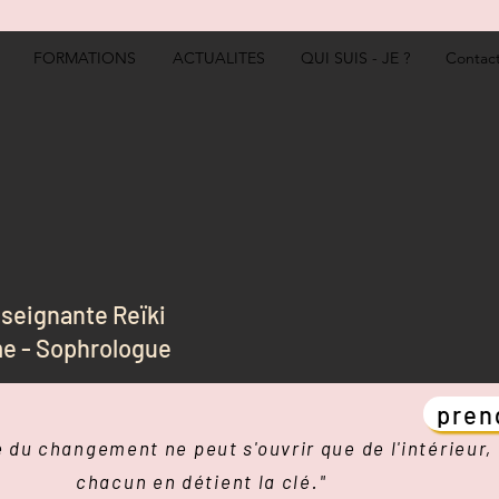
FORMATIONS
ACTUALITES
QUI SUIS - JE ?
Contac
nseignante Reïki
e - Sophrologue
pren
e du changement ne peut s'ouvrir que de l'intérieur,
chacun en détient
la clé."