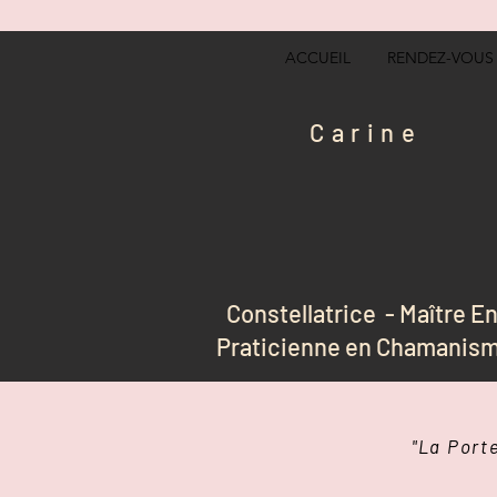
ACCUEIL
RENDEZ-VOUS
Carine
Constellatrice - Maître E
Praticienne en Chamanism
"La Port