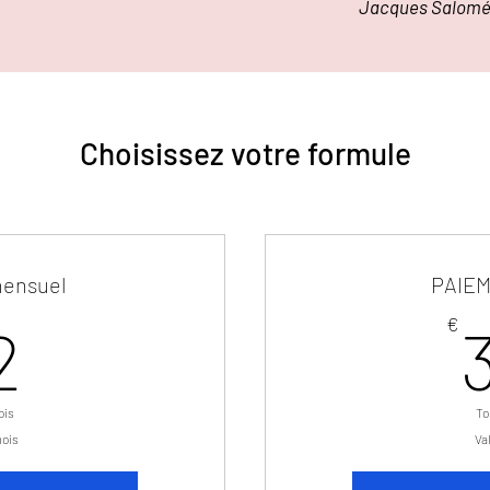
cques Salom
Choisissez votre formule
ensuel
PAIEM
72€
€
2
ois
To
mois
Va