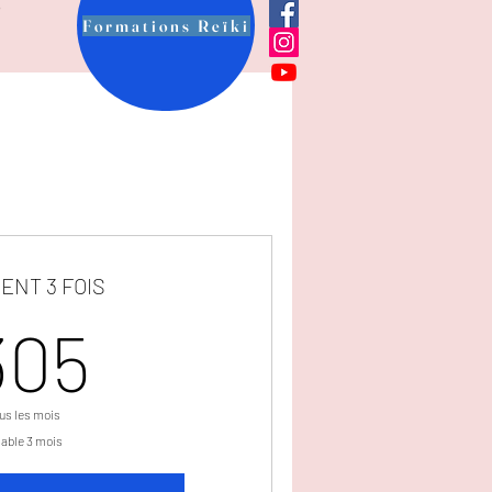
é
Formations Reïki
ENT 3 FOIS
305€
305
us les mois
lable 3 mois