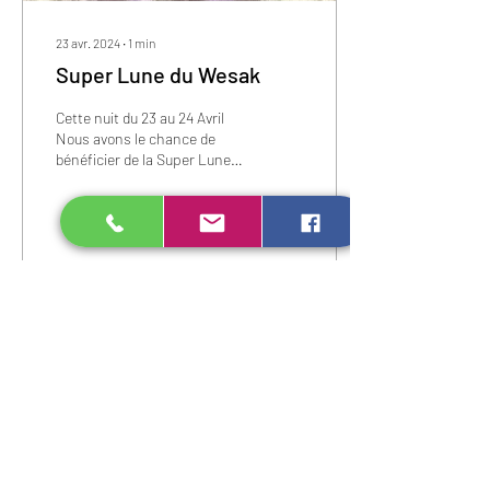
23 avr. 2024
∙
1
min
Super Lune du Wesak
Cette nuit du 23 au 24 Avril
Nous avons le chance de
bénéficier de la Super Lune
et surtout de la lune du
Wesak Cette nuit les
énergie...
1
0