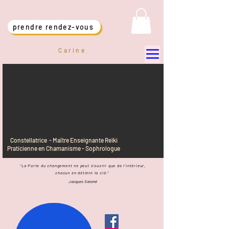
prendre rendez-vous
Carine
Constellatrice - Maître Enseignante Reïki
Praticienne en Chamanisme - Sophrologue
"La Porte du changement ne peut s'ouvrir que de l'intérieur,
chacun en détient
la clé."
Jacques Salomé